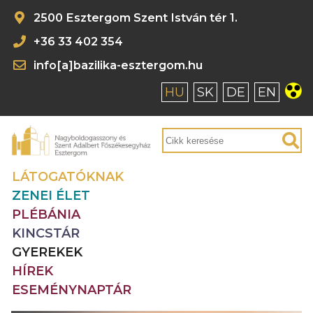
2500 Esztergom Szent István tér 1.
+36 33 402 354
info[a]bazilika-esztergom.hu
HU
SK
DE
EN
LÁTOGATÓKNAK
ZENEI ÉLET
PLÉBÁNIA
KINCSTÁR
GYEREKEK
HÍREK
ESEMÉNYNAPTÁR