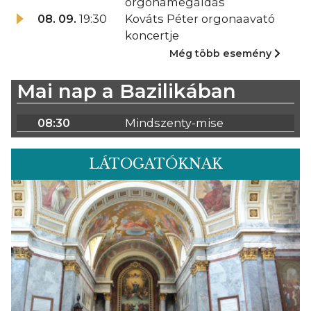
orgonamegáldás
08. 09.
19:30
Kováts Péter orgonaavató
koncertje
Még több esemény
Mai nap a Bazilikában
08:30
Mindszenty-mise
LÁTOGATÓKNAK