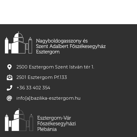
2500 Esztergom Szent István tér 1.
2501 Esztergom Pf.133
+36 33 402 354
info[a]bazilika-esztergom.hu