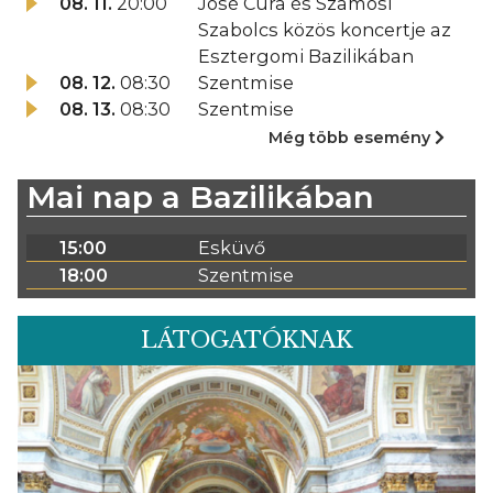
08. 11.
20:00
José Cura és Szamosi
Szabolcs közös koncertje az
Esztergomi Bazilikában
08. 12.
08:30
Szentmise
08. 13.
08:30
Szentmise
Még több esemény
Mai nap a Bazilikában
15:00
Esküvő
18:00
Szentmise
LÁTOGATÓKNAK