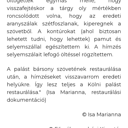
öltögettek egymás mellé, hogy
visszafejtéskor a tárgy oly mértékben
roncsolódott volna, hogy az eredeti
aranyszálak szétfoszlanak, kiperegnek a
szövetből. A kontúrokat (ahol biztosan
lehetett tudni, hogy lehettek) pamut és
selyemszállal egészítettem ki. A hímzés
selyemszálait lefogó öltéssel rögzítettem.
A palást bársony szövetének restaurálása
után, a hímzéseket visszavarrom eredeti
helyükre. Így lesz teljes a Kölni palást
restaurálása." (Isa Marianna, restaurálási
dokumentáció)
© Isa Marianna