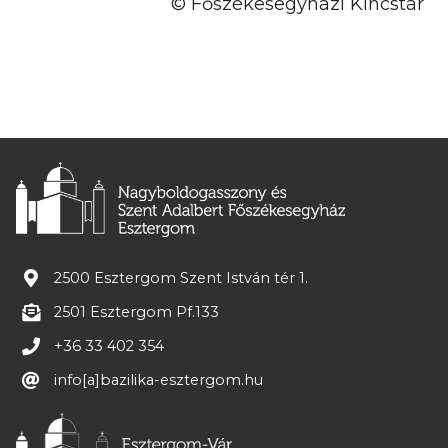
© Főszékesegyházi Kincstár
2500 Esztergom Szent István tér 1.
2501 Esztergom Pf.133
+36 33 402 354
info[a]bazilika-esztergom.hu