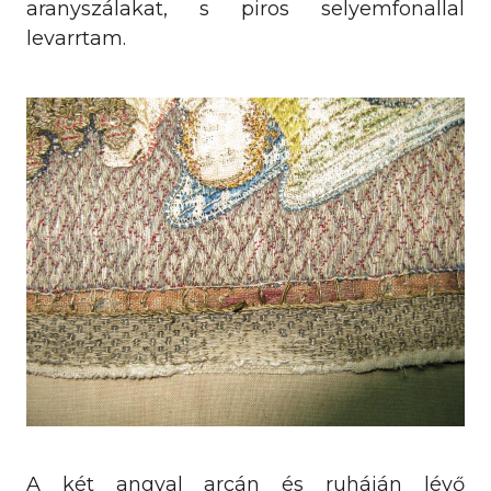
aranyszálakat, s piros selyemfonallal
levarrtam.
A két angyal arcán és ruháján lévő