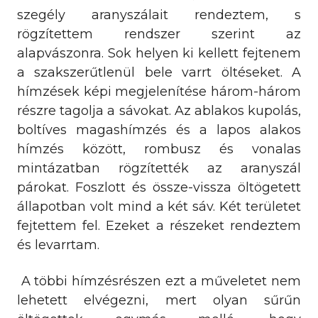
szegély aranyszálait rendeztem, s
rögzítettem rendszer szerint az
alapvászonra. Sok helyen ki kellett fejtenem
a szakszerűtlenül bele varrt öltéseket. A
hímzések képi megjelenítése három-három
részre tagolja a sávokat. Az ablakos kupolás,
boltíves magashímzés és a lapos alakos
hímzés között, rombusz és vonalas
mintázatban rögzítették az aranyszál
párokat. Foszlott és össze-vissza öltögetett
állapotban volt mind a két sáv. Két területet
fejtettem fel. Ezeket a részeket rendeztem
és levarrtam.
A többi hímzésrészen ezt a műveletet nem
lehetett elvégezni, mert olyan sűrűn