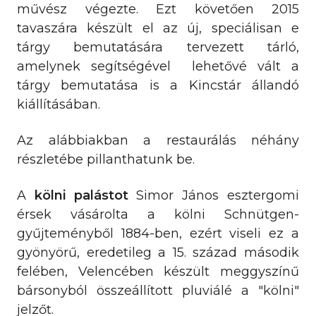
művész végezte. Ezt követően 2015
tavaszára készült el az új, speciálisan e
tárgy bemutatására tervezett tárló,
amelynek segítségével lehetővé vált a
tárgy bemutatása is a Kincstár állandó
kiállításában.
Az alábbiakban a restaurálás néhány
részletébe pillanthatunk be.
A
kölni palástot
Simor János esztergomi
érsek vásárolta a kölni Schnütgen-
gyűjteményből 1884-ben, ezért viseli ez a
gyönyörű, eredetileg a 15. század második
felében, Velencében készült meggyszínű
bársonyból összeállított pluviálé a "kölni"
jelzőt.