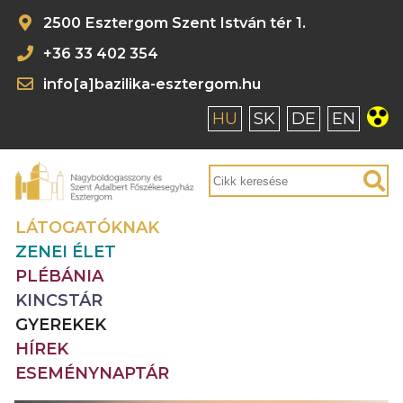
2500 Esztergom Szent István tér 1.
+36 33 402 354
info[a]bazilika-esztergom.hu
HU
SK
DE
EN
LÁTOGATÓKNAK
ZENEI ÉLET
PLÉBÁNIA
KINCSTÁR
GYEREKEK
HÍREK
ESEMÉNYNAPTÁR