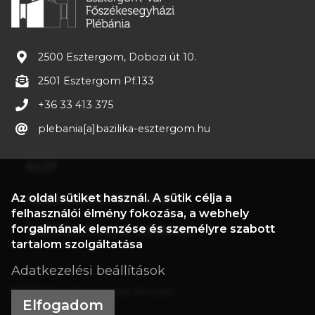
2500 Esztergom, Dobozi út 10.
2501 Esztergom Pf.133
+36 33 413 375
plebania[a]bazilika-esztergom.hu
ÁSZF
Az oldal sütiket használ. A sütik célja a
Adatkezelési tájékoztató
felhasználói élmény fokozása, a webhely
forgalmának elemzése és személyre szabott
Szállítási, fizetési feltételek
tartalom szolgáltatása
Adatkezelési beállítások
©2022 Főszékesegyház Kincstár
Elfogadom