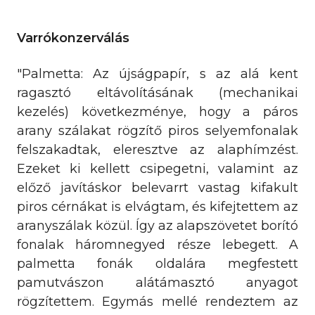
Varrókonzerválás
"Palmetta: Az újságpapír, s az alá kent
ragasztó eltávolításának (mechanikai
kezelés) következménye, hogy a páros
arany szálakat rögzítő piros selyemfonalak
felszakadtak, eleresztve az alaphímzést.
Ezeket ki kellett csipegetni, valamint az
előző javításkor belevarrt vastag kifakult
piros cérnákat is elvágtam, és kifejtettem az
aranyszálak közül. Így az alapszövetet borító
fonalak háromnegyed része lebegett. A
palmetta fonák oldalára megfestett
pamutvászon alátámasztó anyagot
rögzítettem. Egymás mellé rendeztem az