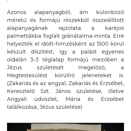
Azonos alapanyagból, ám különböző
méretű és formájú részekből összeállított
alapanyagának rajzolata a karéjos
palmettákba foglalt gránátalma-minta. Erre
helyezték el rátét-hímzésként az 1500 körül
készült díszítést, így a palást egyenes
oldalán 3-3 téglalap formájú mezőben a
Jézus születését megelőző, a
Megtestesülést körülíró jeleneteket is.
(Zakariás és az angyal, Zakariás és Erzsébet,
Keresztelő Szt. János születése, illetve
Angyali üdvözlet, Mária és Erzsébet
találkozása, Jézus születése)