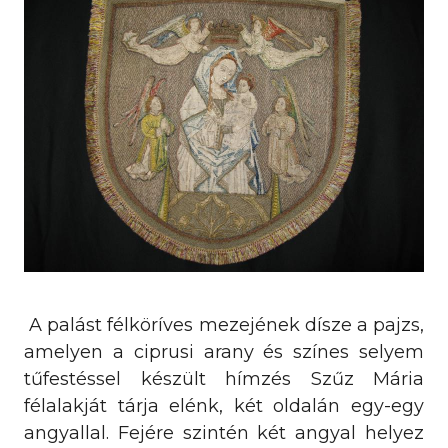
A palást félköríves mezejének dísze a pajzs,
amelyen a ciprusi arany és színes selyem
tűfestéssel készült hímzés Szűz Mária
félalakját tárja elénk, két oldalán egy-egy
angyallal. Fejére szintén két angyal helyez