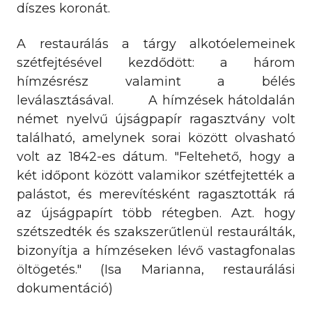
díszes koronát.
A restaurálás a tárgy alkotóelemeinek
szétfejtésével kezdődött: a három
hímzésrész valamint a bélés
leválasztásával. A hímzések hátoldalán
német nyelvű újságpapír ragasztvány volt
található, amelynek sorai között olvasható
volt az 1842-es dátum. "Feltehető, hogy a
két időpont között valamikor szétfejtették a
palástot, és merevítésként ragasztották rá
az újságpapírt több rétegben. Azt. hogy
szétszedték és szakszerűtlenül restaurálták,
bizonyítja a hímzéseken lévő vastagfonalas
öltögetés." (Isa Marianna, restaurálási
dokumentáció)